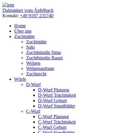
Dalmatiner vom Äpfelbach
Kontakt:
+49 9197 235740
Home
Über uns
Zuchtstätte
Zuchtstätte
Suki
Zuchthündin Sima
Zuchthündin Rauni
Welpen
Welpenanfrage
Zuchtrecht
Würfe
D-Wurf
D-Wurf Planung
D-Wurf Trächtigkeit
D-Wurf Geburt
D-Wurf Standbilder
C-Wurf
C-Wurf Planung
C-Wurf Trächtigkeit
C-Wurf Geburt
C-Wurf Standbilder