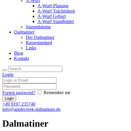
A-Wurf
A-Wurf-Planung
A-Wurf Trächtigkeit
A-Wurf Geburt
A-Wurf Standbilder
Stammbäume
Dalmatiner
Der Dalmatiner
Rassestandard
Links
Blog
Kontakt
Login
Forgot password?
Remember me
+49 9197 235740
info@applecreek-dalmatians.de
Dalmatiner