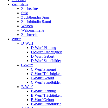
Zuchtstätte
Zuchtstätte
Suki
Zuchthündin Sima
Zuchthündin Rauni
Welpen
Welpenanfrage
Zuchtrecht
Würfe
D-Wurf
D-Wurf Planung
D-Wurf Trächtigkeit
D-Wurf Geburt
D-Wurf Standbilder
C-Wurf
C-Wurf Planung
C-Wurf Trächtigkeit
C-Wurf Geburt
C-Wurf Standbilder
B-Wurf
B-Wurf Planung
B-Wurf Trächtigkeit
B-Wurf Geburt
B-Wurf Standbilder