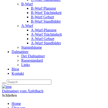
B-Wurf
B-Wurf Planung
B-Wurf Trächtigkeit
B-Wurf Geburt
B-Wurf Standbilder
A-Wurf
A-Wurf-Planung
A-Wurf Trächtigkeit
A-Wurf Geburt
A-Wurf Standbilder
Stammbäume
Dalmatiner
Der Dalmatiner
Rassestandard
Links
Blog
Kontakt
Dalmatiner vom Äpfelbach
Schließen
Home
Über uns